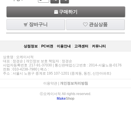
구매하기
장바구니
관심상품
상점정보
PC버젼
이용안내
고객센터
커뮤니티
상호명 : 오케이서적
대표 : 정경순 | 개인정보 보호 책임자 : 정경순
사업자등록번호 :217-91-37030 | 통신판매업신고번호 : 2014-서울노원-0176
전화 : 010-4238-7980 | 팩스 :
주소 : 서울시 노원구 중계로 195 107-1201 (중계동, 동진, 신안아파트)
이용약관
|
개인정보처리방침
ⓒ오케이서적 All rights reserved.
Make
Shop