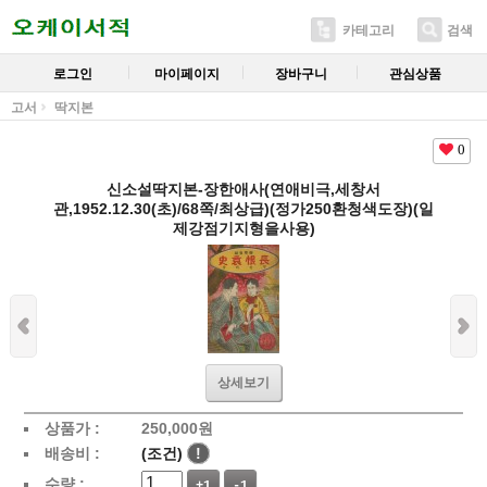
카테고리
검색
로그인
마이페이지
장바구니
관심상품
고서
딱지본
0
신소설딱지본-장한애사(연애비극,세창서
관,1952.12.30(초)/68쪽/최상급)(정가250환청색도장)(일
제강점기지형을사용)
상세보기
상품가 :
250,000
원
배송비 :
(조건)
!
수량 :
+1
-1