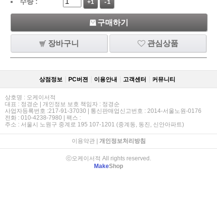
수량 :
+1
-1
구매하기
장바구니
관심상품
상점정보
PC버젼
이용안내
고객센터
커뮤니티
상호명 : 오케이서적
대표 : 정경순 | 개인정보 보호 책임자 : 정경순
사업자등록번호 :217-91-37030 | 통신판매업신고번호 : 2014-서울노원-0176
전화 : 010-4238-7980 | 팩스 :
주소 : 서울시 노원구 중계로 195 107-1201 (중계동, 동진, 신안아파트)
이용약관
|
개인정보처리방침
ⓒ오케이서적 All rights reserved.
Make
Shop