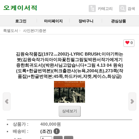
카테고리
검색
로그인
마이페이지
장바구니
관심상품
특별도서
사인본/기증본
0
김원숙작품집(1972ㅡ2002)-LYRIC BRUSH;이야기하는
붓(김원숙작가의아이와꽃친필그림및박완서작가에게기
증한희귀도서)(박완서님고맙습니다+그림 4.13 04 원숙)
(도록+한글번역본)(허크출판사(뉴욕,2004(초),273쪽(작
품집)+한글번역본;45쪽,하드카버,쟈켓,케이스,최상급)
상세보기
상품가 :
400,000
원
배송비 :
(조건)
!