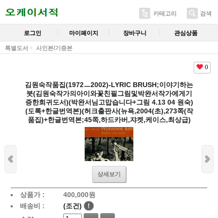
카테고리
검색
로그인
마이페이지
장바구니
관심상품
특별도서
사인본/기증본
0
김원숙작품집(1972ㅡ2002)-LYRIC BRUSH;이야기하는
붓(김원숙작가의아이와꽃친필그림및박완서작가에게기
증한희귀도서)(박완서님고맙습니다+그림 4.13 04 원숙)
(도록+한글번역본)(허크출판사(뉴욕,2004(초),273쪽(작
품집)+한글번역본;45쪽,하드카버,쟈켓,케이스,최상급)
상세보기
상품가 :
400,000
원
배송비 :
(조건)
!