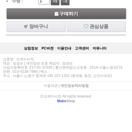
수량 :
+1
-1
구매하기
장바구니
관심상품
상점정보
PC버젼
이용안내
고객센터
커뮤니티
상호명 : 오케이서적
대표 : 정경순 | 개인정보 보호 책임자 : 정경순
사업자등록번호 :217-91-37030 | 통신판매업신고번호 : 2014-서울노원-0176
전화 : 010-4238-7980 | 팩스 :
주소 : 서울시 노원구 중계로 195 107-1201 (중계동, 동진, 신안아파트)
이용약관
|
개인정보처리방침
ⓒ오케이서적 All rights reserved.
Make
Shop