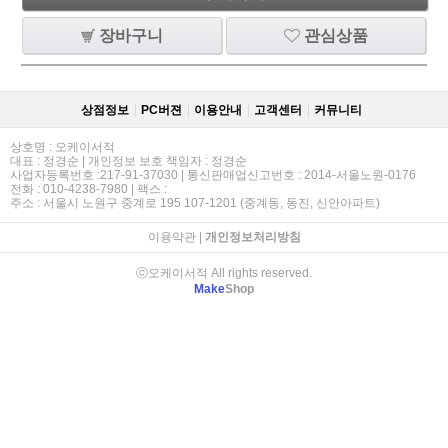
장바구니
관심상품
상점정보
PC버젼
이용안내
고객센터
커뮤니티
상호명 : 오케이서적
대표 : 정경순 | 개인정보 보호 책임자 : 정경순
사업자등록번호 :217-91-37030 | 통신판매업신고번호 : 2014-서울노원-0176
전화 : 010-4238-7980 | 팩스 :
주소 : 서울시 노원구 중계로 195 107-1201 (중계동, 동진, 신안아파트)
이용약관
|
개인정보처리방침
ⓒ오케이서적 All rights reserved.
Make
Shop