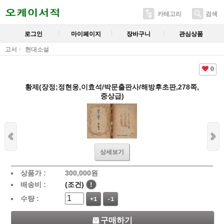
카테고리
검색
로그인
마이페이지
장바구니
관심상품
고서
현대소설
0
황제(장정;정현웅,이효석/박문출판사/해방후초판,278쪽,
중상급)
상세보기
상품가 :
300,000
원
배송비 :
(조건)
!
수량 :
+1
-1
구매하기