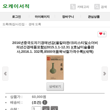
카테고리
검색
로그인
마이페이지
장바구니
관심상품
도록/화집/사진집
경매 도록
0
2016년중국도자기경매년감(올칼라판/크리스티및소더비
의년간경매품포함)(2015.1.1-12.31 )(호남미술출판
사,2016.1. 332쪽,8500여품목낙찰가격수록)(새책)
상세보기
상품가 :
60,000
원
배송비 :
(조건)
!
수량 :
+1
-1