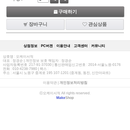
구매하기
장바구니
관심상품
상점정보
PC버젼
이용안내
고객센터
커뮤니티
상호명 : 오케이서적
대표 : 정경순 | 개인정보 보호 책임자 : 정경순
사업자등록번호 :217-91-37030 | 통신판매업신고번호 : 2014-서울노원-0176
전화 : 010-4238-7980 | 팩스 :
주소 : 서울시 노원구 중계로 195 107-1201 (중계동, 동진, 신안아파트)
이용약관
|
개인정보처리방침
ⓒ오케이서적 All rights reserved.
Make
Shop