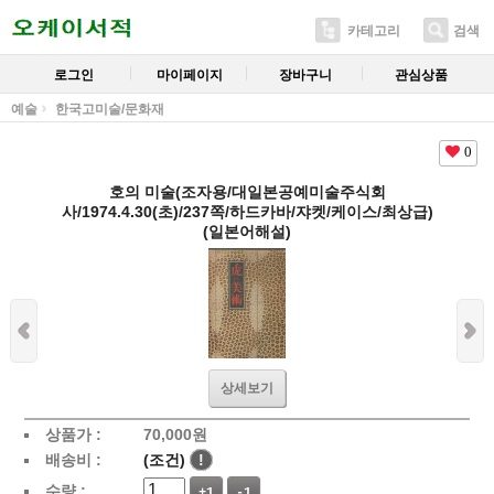
카테고리
검색
로그인
마이페이지
장바구니
관심상품
예술
한국고미술/문화재
0
호의 미술(조자용/대일본공예미술주식회
사/1974.4.30(초)/237쪽/하드카바/쟈켓/케이스/최상급)
(일본어해설)
상세보기
상품가 :
70,000
원
배송비 :
(조건)
!
수량 :
+1
-1