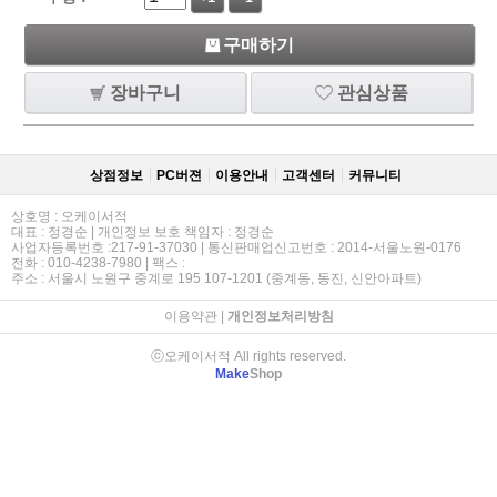
구매하기
장바구니
관심상품
상점정보
PC버젼
이용안내
고객센터
커뮤니티
상호명 : 오케이서적
대표 : 정경순 | 개인정보 보호 책임자 : 정경순
사업자등록번호 :217-91-37030 | 통신판매업신고번호 : 2014-서울노원-0176
전화 : 010-4238-7980 | 팩스 :
주소 : 서울시 노원구 중계로 195 107-1201 (중계동, 동진, 신안아파트)
이용약관
|
개인정보처리방침
ⓒ오케이서적 All rights reserved.
Make
Shop