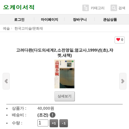
카테고리
검색
로그인
마이페이지
장바구니
관심상품
예술
한국고미술/문화재
0
고려다완(다도의세계2,소전영일,염교사,1999년(초),쟈
켓,새책)
상세보기
상품가 :
40,000
원
배송비 :
(조건)
!
수량 :
+1
-1