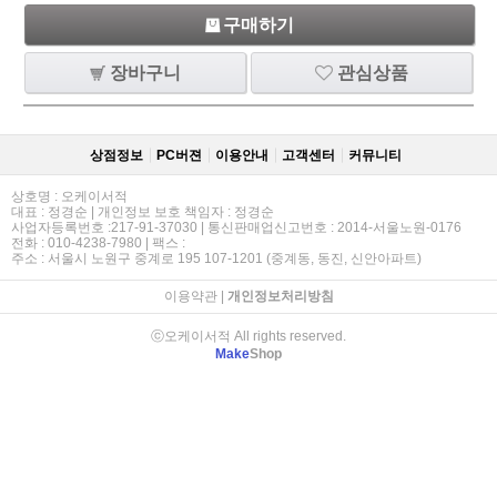
구매하기
장바구니
관심상품
상점정보
PC버젼
이용안내
고객센터
커뮤니티
상호명 : 오케이서적
대표 : 정경순 | 개인정보 보호 책임자 : 정경순
사업자등록번호 :217-91-37030 | 통신판매업신고번호 : 2014-서울노원-0176
전화 : 010-4238-7980 | 팩스 :
주소 : 서울시 노원구 중계로 195 107-1201 (중계동, 동진, 신안아파트)
이용약관
|
개인정보처리방침
ⓒ오케이서적 All rights reserved.
Make
Shop