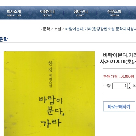
문학
>
소설
>
바람이분다,가라(한강장편소설,문학과지성사,2021.
문학
바람이분다,가
사,2021.9.10(초
판매가격 :
50,000원
수량
E