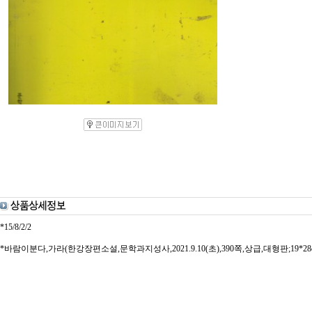
*15/8/2/2
*바람이분다,가라(한강장편소설,문학과지성사,2021.9.10(초),390쪽,상급,대형판;19*28