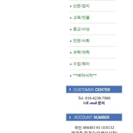
신문/잡지
교육/인물
종교/사상
인문/사회
과학/의학
수집/취미
**예약서적**
Tel: 010-4238-7980
E-mail 문의
국민 466401-01-310132
예금주:정경순(오케이서적)