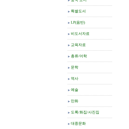
특별도서
LP(음반)
비도서자료
교육자료
총류/어학
문학
역사
예술
만화
도록/화집/사진집
대중문화