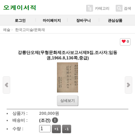
카테고리
검색
로그인
마이페이지
장바구니
관심상품
예술
한국고미술/문화재
0
강릉단오제(무형문화제조사보고서제9집,조사자;임동
권,1966.8,136쪽,중급)
상세보기
상품가 :
200,000
원
배송비 :
(조건)
!
수량 :
+1
-1