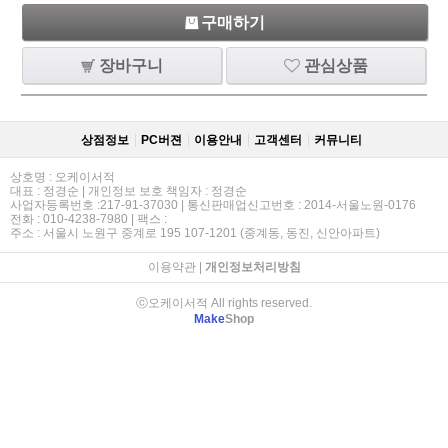
구매하기
장바구니
관심상품
상점정보
PC버젼
이용안내
고객센터
커뮤니티
상호명 : 오케이서적
대표 : 정경순 | 개인정보 보호 책임자 : 정경순
사업자등록번호 :217-91-37030 | 통신판매업신고번호 : 2014-서울노원-0176
전화 : 010-4238-7980 | 팩스 :
주소 : 서울시 노원구 중계로 195 107-1201 (중계동, 동진, 신안아파트)
이용약관
|
개인정보처리방침
ⓒ오케이서적 All rights reserved.
Make
Shop