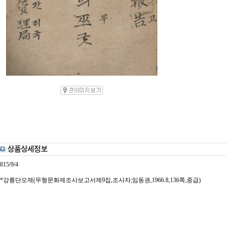
815/9/4
*강릉단오제(무형문화제조사보고서제9집,조사자;임동권,1966.8,136쪽,중급)