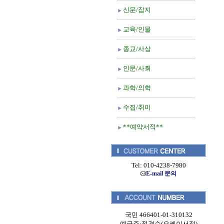
신문/잡지
교육/인물
종교/사상
인문/사회
과학/의학
수집/취미
**예약서적**
Tel: 010-4238-7980
E-mail 문의
국민 466401-01-310132
예금주:정경순(오케이서적)