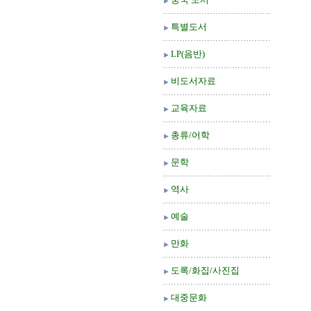
특별도서
LP(음반)
비도서자료
교육자료
총류/어학
문학
역사
예술
만화
도록/화집/사진집
대중문화