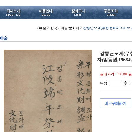
예술
>
한국고미술/문화재
>
강릉단오제(무형문화제조사보고서제9
예술
강릉단오제(무
자;임동권,1966.8
판매가격 :
200,000원
수량
E