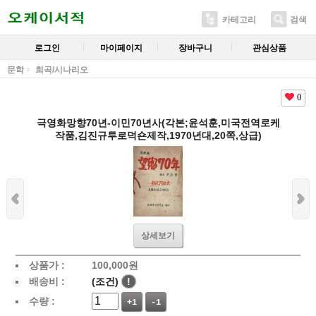
카테고리
검색
로그인
마이페이지
장바구니
관심상품
문학
희곡/시나리오
0
극영화망향70년-이민70년사(각본;윤석훈,미국전역로케
작품,김진규투로덕숀제작,1970년대,20쪽,상급)
상세보기
상품가 :
100,000
원
배송비 :
(조건)
!
수량 :
+1
-1