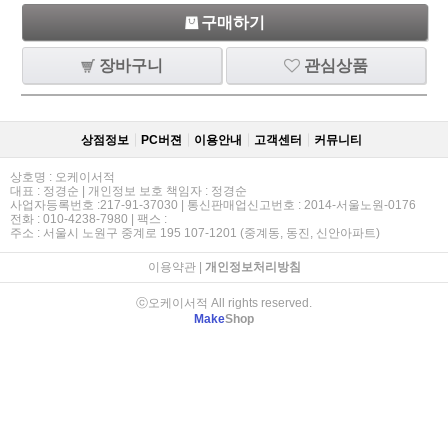
구매하기
장바구니
관심상품
상점정보
PC버젼
이용안내
고객센터
커뮤니티
상호명 : 오케이서적
대표 : 정경순 | 개인정보 보호 책임자 : 정경순
사업자등록번호 :217-91-37030 | 통신판매업신고번호 : 2014-서울노원-0176
전화 : 010-4238-7980 | 팩스 :
주소 : 서울시 노원구 중계로 195 107-1201 (중계동, 동진, 신안아파트)
이용약관
|
개인정보처리방침
ⓒ오케이서적 All rights reserved.
Make
Shop