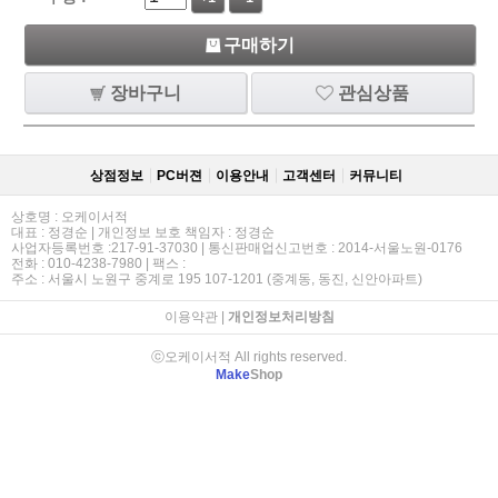
구매하기
장바구니
관심상품
상점정보
PC버젼
이용안내
고객센터
커뮤니티
상호명 : 오케이서적
대표 : 정경순 | 개인정보 보호 책임자 : 정경순
사업자등록번호 :217-91-37030 | 통신판매업신고번호 : 2014-서울노원-0176
전화 : 010-4238-7980 | 팩스 :
주소 : 서울시 노원구 중계로 195 107-1201 (중계동, 동진, 신안아파트)
이용약관
|
개인정보처리방침
ⓒ오케이서적 All rights reserved.
Make
Shop