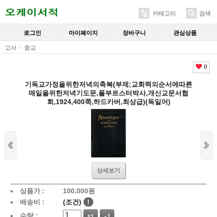
카테고리
검색
로그인
마이페이지
장바구니
관심상품
고서
종교
0
기독교가정을위한저녁의축복(부제;교회력의순서에따른
매일을위한저녁기도문,폴부르스터박사,개신교문서협
회,1924,400쪽,하드카버,최상급)(독일어)
상세보기
상품가 :
100,000
원
배송비 :
(조건)
!
수량 :
+1
-1