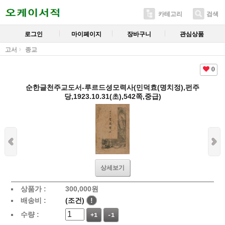
카테고리
검색
로그인
마이페이지
장바구니
관심상품
고서
종교
0
순한글천주교도서-루르드셩모력사(민덕효(명치정),펀주
당,1923.10.31(초),542쪽,중급)
상세보기
상품가 :
300,000
원
배송비 :
(조건)
!
수량 :
+1
-1