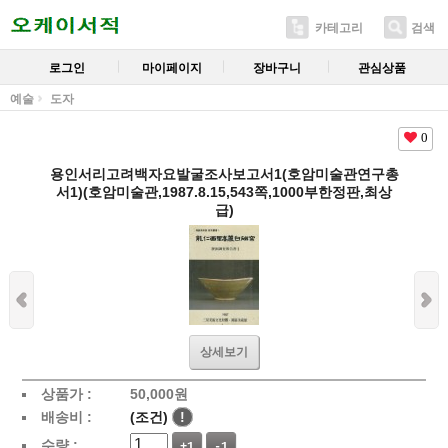
카테고리
검색
로그인
마이페이지
장바구니
관심상품
예술
도자
0
용인서리고려백자요발굴조사보고서1(호암미술관연구총
서1)(호암미술관,1987.8.15,543쪽,1000부한정판,최상
급)
상세보기
상품가 :
50,000
원
배송비 :
(조건)
!
수량 :
+1
-1