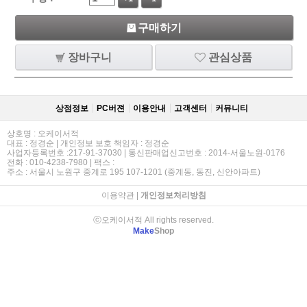
구매하기
장바구니
관심상품
상점정보
PC버젼
이용안내
고객센터
커뮤니티
상호명 : 오케이서적
대표 : 정경순 | 개인정보 보호 책임자 : 정경순
사업자등록번호 :217-91-37030 | 통신판매업신고번호 : 2014-서울노원-0176
전화 : 010-4238-7980 | 팩스 :
주소 : 서울시 노원구 중계로 195 107-1201 (중계동, 동진, 신안아파트)
이용약관
|
개인정보처리방침
ⓒ오케이서적 All rights reserved.
Make
Shop