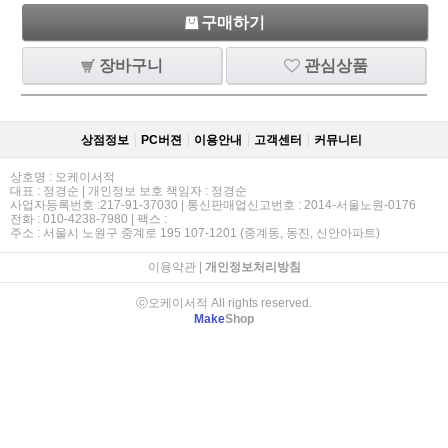
구매하기
장바구니
관심상품
상점정보
PC버젼
이용안내
고객센터
커뮤니티
상호명 : 오케이서적
대표 : 정경순 | 개인정보 보호 책임자 : 정경순
사업자등록번호 :217-91-37030 | 통신판매업신고번호 : 2014-서울노원-0176
전화 : 010-4238-7980 | 팩스 :
주소 : 서울시 노원구 중계로 195 107-1201 (중계동, 동진, 신안아파트)
이용약관
|
개인정보처리방침
ⓒ오케이서적 All rights reserved.
Make
Shop