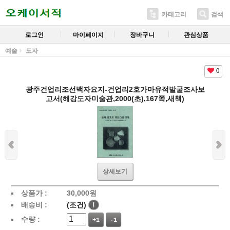
카테고리
검색
로그인
마이페이지
장바구니
관심상품
예술
도자
0
광주건업리조선백자요지-건업리2호가마유적발굴조사보
고서(해강도자미술관,2000(초),167쪽,새책)
상세보기
상품가 :
30,000
원
배송비 :
(조건)
!
수량 :
+1
-1