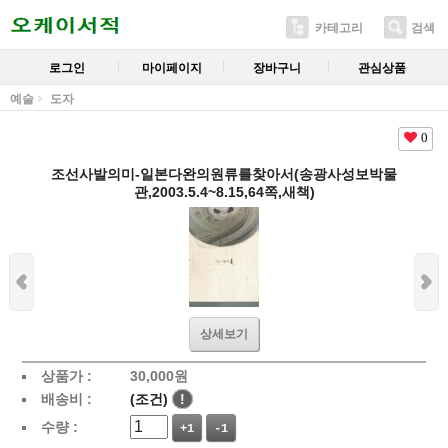
카테고리
검색
로그인
마이페이지
장바구니
관심상품
예술
도자
0
조선사발의미-일본다완의원류를찾아서(송광사성보박물
관,2003.5.4~8.15,64쪽,새책)
상세보기
상품가 :
30,000
원
배송비 :
(조건)
!
수량 :
+1
-1