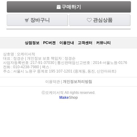
구매하기
장바구니
관심상품
상점정보
PC버젼
이용안내
고객센터
커뮤니티
상호명 : 오케이서적
대표 : 정경순 | 개인정보 보호 책임자 : 정경순
사업자등록번호 :217-91-37030 | 통신판매업신고번호 : 2014-서울노원-0176
전화 : 010-4238-7980 | 팩스 :
주소 : 서울시 노원구 중계로 195 107-1201 (중계동, 동진, 신안아파트)
이용약관
|
개인정보처리방침
ⓒ오케이서적 All rights reserved.
Make
Shop