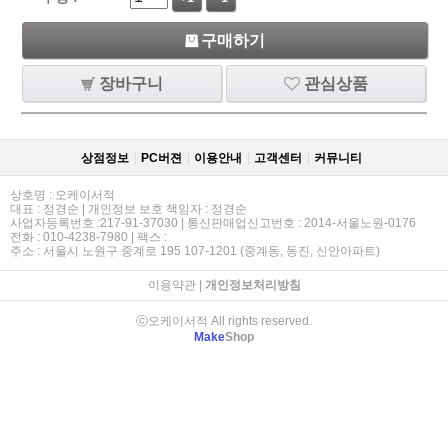
구매하기
장바구니
관심상품
상점정보
PC버젼
이용안내
고객센터
커뮤니티
상호명 : 오케이서적
대표 : 정경순 | 개인정보 보호 책임자 : 정경순
사업자등록번호 :217-91-37030 | 통신판매업신고번호 : 2014-서울노원-0176
전화 : 010-4238-7980 | 팩스 :
주소 : 서울시 노원구 중계로 195 107-1201 (중계동, 동진, 신안아파트)
이용약관
|
개인정보처리방침
ⓒ오케이서적 All rights reserved.
Make
Shop