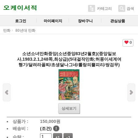
카테고리
검색
로그인
마이페이지
장바구니
관심상품
만화
80년대 만화
0
소년소녀만화중앙(소년중앙83년2월호)(중앙일보
사,1983.2.1,248쪽,최상급)(5대걸작만화;허풍이세계여
행기/달려라꼴찌/초생달나그네/롤랑의뿔피리/쌍검무)
상세보기
상품가 :
150,000
원
배송비 :
(조건)
!
수량 :
+1
-1