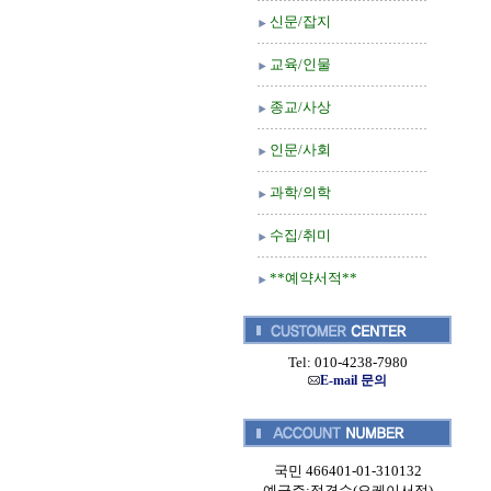
신문/잡지
교육/인물
종교/사상
인문/사회
과학/의학
수집/취미
**예약서적**
Tel: 010-4238-7980
E-mail 문의
국민 466401-01-310132
예금주:정경순(오케이서적)