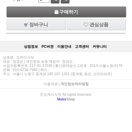
구매하기
장바구니
관심상품
상점정보
PC버젼
이용안내
고객센터
커뮤니티
상호명 : 오케이서적
대표 : 정경순 | 개인정보 보호 책임자 : 정경순
사업자등록번호 :217-91-37030 | 통신판매업신고번호 : 2014-서울노원-0176
전화 : 010-4238-7980 | 팩스 :
주소 : 서울시 노원구 중계로 195 107-1201 (중계동, 동진, 신안아파트)
이용약관
|
개인정보처리방침
ⓒ오케이서적 All rights reserved.
Make
Shop