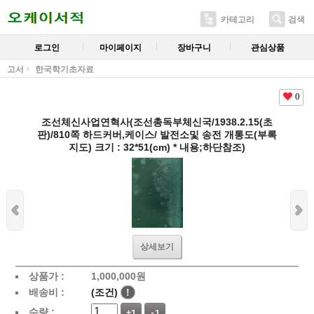
카테고리
검색
로그인
마이페이지
장바구니
관심상품
고서
한국학기초자료
0
조선체신사업연혁사(조선총독부체신국/1938.2.15(초
판)/810쪽 하드커버,케이스/ 발전소및 송전 개통도(부록
지도) 크기 : 32*51(cm) * 내용;하단참조)
상세보기
상품가 :
1,000,000
원
배송비 :
(조건)
!
수량 :
+1
-1