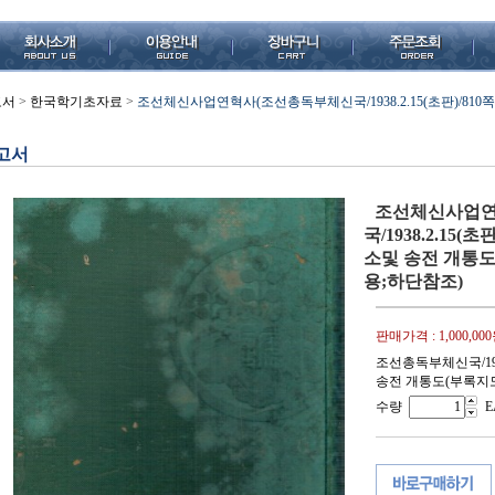
고서
>
한국학기초자료
>
조선체신사업연혁사(조선총독부체신국/1938.2.15(초판)/81
고서
조선체신사업연
국/1938.2.15
소및 송전 개통도(부
용;하단참조)
판매가격 :
1,000,00
조선총독부체신국/19
송전 개통도(부록지도) 크
수량
E