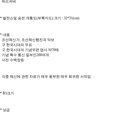
하드커버
* 발전소및 송전 개통도(부록지도) 크기 : 32*51(cm)
* 내용
조선체신가, 조선체신행진곡 악보
구 한국시대의 우표
구 한국시대의 기념우편 엽서 약70매
기념 특수 통신 일부인200여개
사진 수백장등
각종 체신에 관한 자료가 매우 풍부한 매우 희귀한 서적임
* B5크기
* 상급