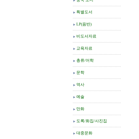
특별도서
LP(음반)
비도서자료
교육자료
총류/어학
문학
역사
예술
만화
도록/화집/사진집
대중문화