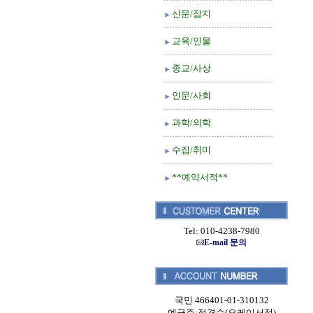
신문/잡지
교육/인물
종교/사상
인문/사회
과학/의학
수집/취미
**예약서적**
Tel: 010-4238-7980
E-mail 문의
국민 466401-01-310132
예금주:정경순(오케이서적)