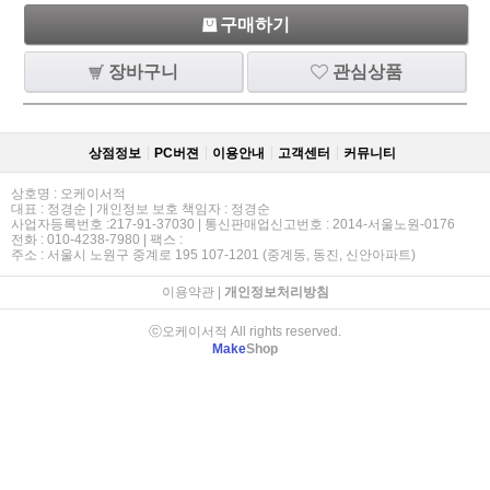
구매하기
장바구니
관심상품
상점정보
PC버젼
이용안내
고객센터
커뮤니티
상호명 : 오케이서적
대표 : 정경순 | 개인정보 보호 책임자 : 정경순
사업자등록번호 :217-91-37030 | 통신판매업신고번호 : 2014-서울노원-0176
전화 : 010-4238-7980 | 팩스 :
주소 : 서울시 노원구 중계로 195 107-1201 (중계동, 동진, 신안아파트)
이용약관
|
개인정보처리방침
ⓒ오케이서적 All rights reserved.
Make
Shop