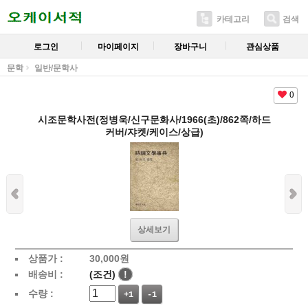
카테고리
검색
로그인
마이페이지
장바구니
관심상품
문학
일반/문학사
0
시조문학사전(정병욱/신구문화사/1966(초)/862쪽/하드
커버/쟈켓/케이스/상급)
상세보기
상품가 :
30,000
원
배송비 :
(조건)
!
수량 :
+1
-1