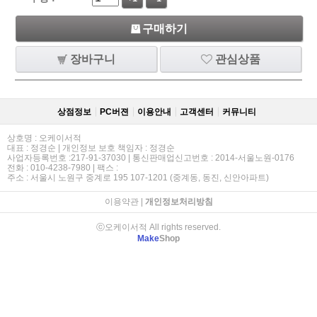
구매하기
장바구니
관심상품
상점정보
PC버젼
이용안내
고객센터
커뮤니티
상호명 : 오케이서적
대표 : 정경순 | 개인정보 보호 책임자 : 정경순
사업자등록번호 :217-91-37030 | 통신판매업신고번호 : 2014-서울노원-0176
전화 : 010-4238-7980 | 팩스 :
주소 : 서울시 노원구 중계로 195 107-1201 (중계동, 동진, 신안아파트)
이용약관
|
개인정보처리방침
ⓒ오케이서적 All rights reserved.
Make
Shop