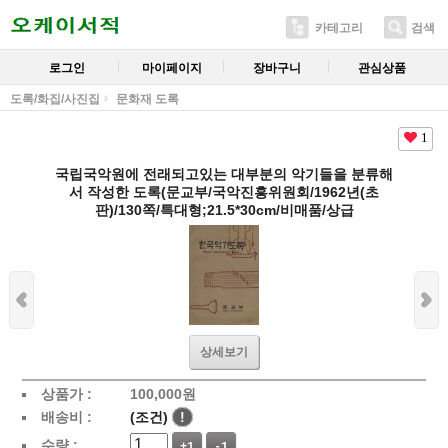
카테고리
검색
로그인
마이페이지
장바구니
관심상품
도록/화집/사진집
문화재 도록
1
국립국악원에 전래되고있는 대부분의 악기들을 분류해
서 작성한 도록(문교부/국악진흥위원회/1962년(초
판)/130쪽/특대형;21.5*30cm/비매품/상급
상세보기
상품가 :
100,000
원
배송비 :
(조건)
!
수량 :
+1
-1