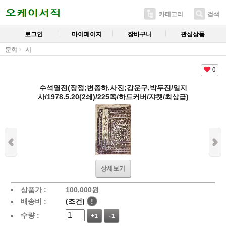
카테고리
검색
로그인
마이페이지
장바구니
관심상품
문학
시
0
수석열전(장정;변종하,사진;강운구,박두진/일지
사/1978.5.20(2쇄)/225쪽/하드커버/쟈켓/최상급)
상세보기
상품가 :
100,000
원
배송비 :
(조건)
!
수량 :
+1
-1