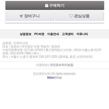
구매하기
장바구니
관심상품
상점정보
PC버젼
이용안내
고객센터
커뮤니티
상호명 : 오케이서적
대표 : 정경순 | 개인정보 보호 책임자 : 정경순
사업자등록번호 :217-91-37030 | 통신판매업신고번호 : 2014-서울노원-0176
전화 : 010-4238-7980 | 팩스 :
주소 : 서울시 노원구 중계로 195 107-1201 (중계동, 동진, 신안아파트)
이용약관
|
개인정보처리방침
ⓒ오케이서적 All rights reserved.
Make
Shop