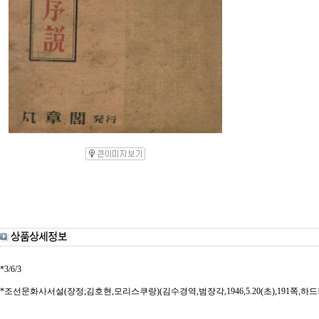
*3/6/3
*조선문화사서설(장정;김호현,모리스쿠랑)(김수경역,범장각,1946,5.20(초),191쪽,하