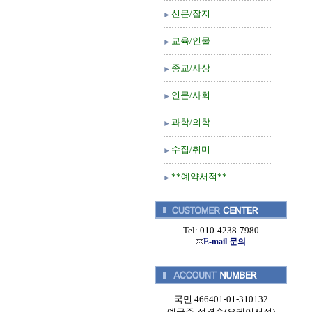
신문/잡지
교육/인물
종교/사상
인문/사회
과학/의학
수집/취미
**예약서적**
Tel: 010-4238-7980
E-mail 문의
국민 466401-01-310132
예금주:정경순(오케이서적)