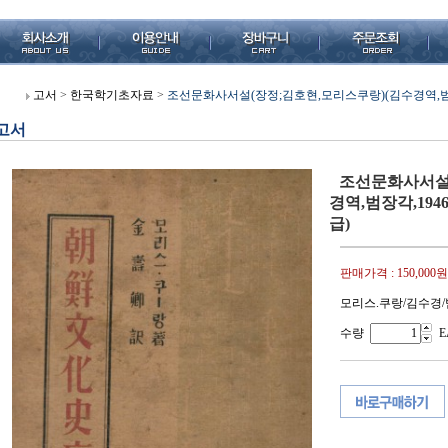
고서
>
한국학기초자료
>
조선문화사서설(장정;김호현,모리스쿠랑)(김수경역,범장각,1
고서
조선문화사서설
경역,범장각,1946
급)
판매가격 :
150,000원
모리스.쿠랑/김수경/범
수량
E