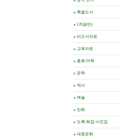
특별도서
LP(음반)
비도서자료
교육자료
총류/어학
문학
역사
예술
만화
도록/화집/사진집
대중문화