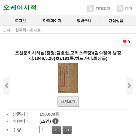
카테고리
검색
로그인
마이페이지
장바구니
관심상품
고서
한국학기초자료
0
조선문화사서설(장정;김호현,모리스쿠랑)(김수경역,범장
각,1946,5.20(초),191쪽,하드카버,최상급)
상세보기
상품가 :
150,000
원
배송비 :
(조건)
!
수량 :
+1
-1