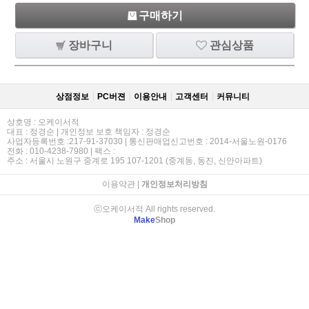
구매하기
장바구니
관심상품
상점정보
PC버젼
이용안내
고객센터
커뮤니티
상호명 : 오케이서적
대표 : 정경순 | 개인정보 보호 책임자 : 정경순
사업자등록번호 :217-91-37030 | 통신판매업신고번호 : 2014-서울노원-0176
전화 : 010-4238-7980 | 팩스 :
주소 : 서울시 노원구 중계로 195 107-1201 (중계동, 동진, 신안아파트)
이용약관
|
개인정보처리방침
ⓒ오케이서적 All rights reserved.
Make
Shop