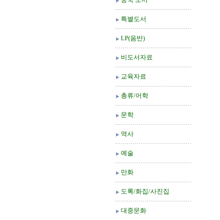
특별도서
LP(음반)
비도서자료
교육자료
총류/어학
문학
역사
예술
만화
도록/화집/사진집
대중문화