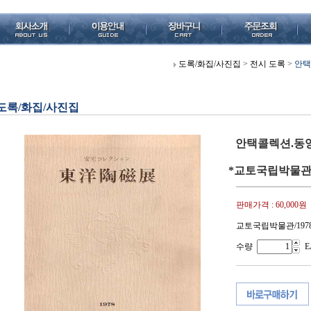
도록/화집/사진집
>
전시 도록
>
안택
도록/화집/사진집
안택콜렉션.동
*교토국립박물관/1
판매가격 :
60,000원
교토국립박물관/1978
수량
E