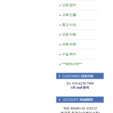
신문/잡지
교육/인물
종교/사상
인문/사회
과학/의학
수집/취미
**예약서적**
Tel: 010-4238-7980
E-mail 문의
국민 466401-01-310132
예금주:정경순(오케이서적)