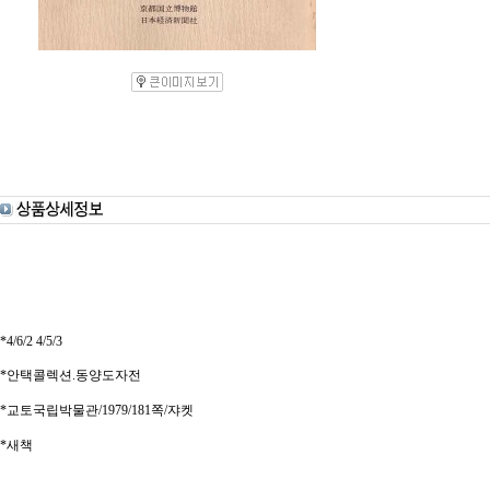
*4/6/2 4/5/3
*안택콜렉션.동양도자전
*교토국립박물관/1979/181쪽/쟈켓
*새책