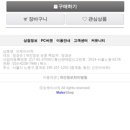
구매하기
장바구니
관심상품
상점정보
PC버젼
이용안내
고객센터
커뮤니티
상호명 : 오케이서적
대표 : 정경순 | 개인정보 보호 책임자 : 정경순
사업자등록번호 :217-91-37030 | 통신판매업신고번호 : 2014-서울노원-0176
전화 : 010-4238-7980 | 팩스 :
주소 : 서울시 노원구 중계로 195 107-1201 (중계동, 동진, 신안아파트)
이용약관
|
개인정보처리방침
ⓒ오케이서적 All rights reserved.
Make
Shop