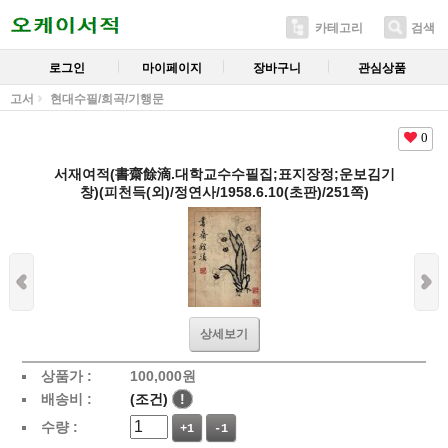
카테고리
검색
로그인
마이페이지
장바구니
관심상품
고서
현대수필/희곡/기행문
0
서재여적(書齋餘滴.대학교수수필집;표지장정;운보김기
창)(피천득(외)/정연사/1958.6.10(초판)/251쪽)
상세보기
상품가 :
100,000
원
배송비 :
(조건)
!
수량 :
+1
-1