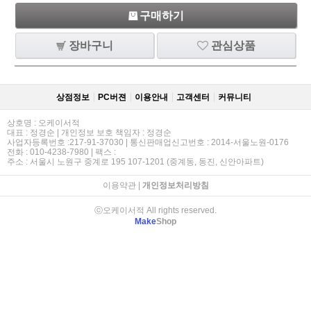
구매하기
장바구니
관심상품
상점정보
PC버젼
이용안내
고객센터
커뮤니티
상호명 : 오케이서적
대표 : 정경순 | 개인정보 보호 책임자 : 정경순
사업자등록번호 :217-91-37030 | 통신판매업신고번호 : 2014-서울노원-0176
전화 : 010-4238-7980 | 팩스 :
주소 : 서울시 노원구 중계로 195 107-1201 (중계동, 동진, 신안아파트)
이용약관
|
개인정보처리방침
ⓒ오케이서적 All rights reserved.
Make
Shop