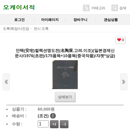
카테고리
검색
로그인
마이페이지
장바구니
관심상품
도록/화집/사진집
전시 도록
0
안택(安宅)컬렉션명도전(名陶展.고려.이조)(일본경제신
문사/1976(초판)/175품목+10품목(중국작품)/쟈켓*상급)
상세보기
상품가 :
60,000
원
배송비 :
(조건)
!
수량 :
+1
-1