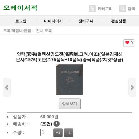
카테고리
검색
로그인
마이페이지
장바구니
관심상품
도록/화집/사진집
전시 도록
0
안택(安宅)컬렉션명도전(名陶展.고려.이조)(일본경제신
문사/1976(초판)/175품목+10품목(중국작품)/쟈켓*상급)
상세보기
상품가 :
60,000
원
배송비 :
(조건)
!
수량 :
+1
-1