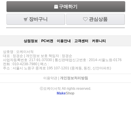
구매하기
장바구니
관심상품
상점정보
PC버젼
이용안내
고객센터
커뮤니티
상호명 : 오케이서적
대표 : 정경순 | 개인정보 보호 책임자 : 정경순
사업자등록번호 :217-91-37030 | 통신판매업신고번호 : 2014-서울노원-0176
전화 : 010-4238-7980 | 팩스 :
주소 : 서울시 노원구 중계로 195 107-1201 (중계동, 동진, 신안아파트)
이용약관
|
개인정보처리방침
ⓒ오케이서적 All rights reserved.
Make
Shop