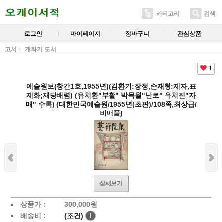
카테고리
검색
로그인
마이페이지
장바구니
관심상품
고서
개화기 도서
1
예술원보(창간1호,1955년)(김환기:장정,손재형:제자,표
제화;재당배렴) (유치환"부활" 박목월"난로" 유치진"자
매" 수록) (대한민국예술원/1955년(초판)/108쪽,최상급/
비매품)
상세보기
상품가 :
300,000
원
배송비 :
(조건)
!