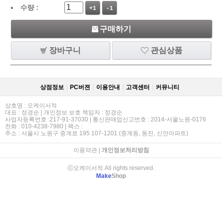
수량 :
+1
-1
구매하기
장바구니
관심상품
상점정보
PC버젼
이용안내
고객센터
커뮤니티
상호명 : 오케이서적
대표 : 정경순 | 개인정보 보호 책임자 : 정경순
사업자등록번호 :217-91-37030 | 통신판매업신고번호 : 2014-서울노원-0176
전화 : 010-4238-7980 | 팩스 :
주소 : 서울시 노원구 중계로 195 107-1201 (중계동, 동진, 신안아파트)
이용약관
|
개인정보처리방침
ⓒ오케이서적 All rights reserved.
Make
Shop