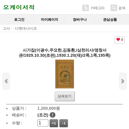
카테고리
검색
로그인
마이페이지
장바구니
관심상품
고서
시/현대시/시조
0
시가집(이광수,주요한,김동환,/삼천리사/영창서
관/1929.10.30(초판),1930.1.20(재)/2쪽,1쪽,195쪽)
상세보기
상품가 :
1,200,000
원
배송비 :
(조건)
!
수량 :
+1
-1