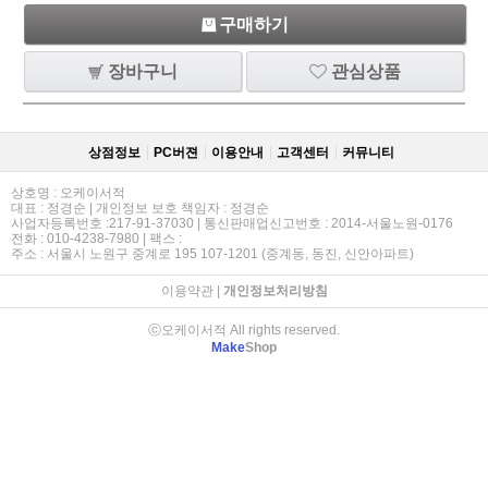
구매하기
장바구니
관심상품
상점정보
PC버젼
이용안내
고객센터
커뮤니티
상호명 : 오케이서적
대표 : 정경순 | 개인정보 보호 책임자 : 정경순
사업자등록번호 :217-91-37030 | 통신판매업신고번호 : 2014-서울노원-0176
전화 : 010-4238-7980 | 팩스 :
주소 : 서울시 노원구 중계로 195 107-1201 (중계동, 동진, 신안아파트)
이용약관
|
개인정보처리방침
ⓒ오케이서적 All rights reserved.
Make
Shop