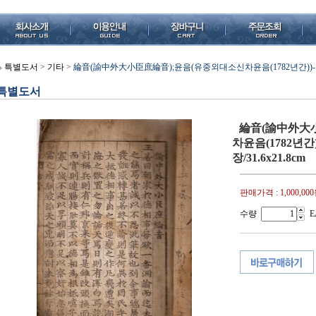
특별도서
>
기타
>
綸音(諭中外大小臣庶綸音);윤음(유중외대소신차윤음(1782년간))-목판본/
특별도서
綸音(諭中外大
차윤음(1782년간)
장/31.6x21.8cm
판매가격 :
1,000,00
수량
E