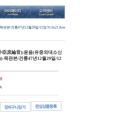
건륭47년12월29일/12장/31.6x21.8cm
小臣庶綸音);윤음(유중외대소신
)-목판본/건륭47년12월29일/12
0원
A