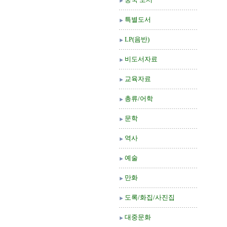
특별도서
LP(음반)
비도서자료
교육자료
총류/어학
문학
역사
예술
만화
도록/화집/사진집
대중문화