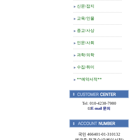
신문/잡지
교육/인물
종교/사상
인문/사회
과학/의학
수집/취미
**예약서적**
Tel: 010-4238-7980
E-mail 문의
국민 466401-01-310132
예금주:정경순(오케이서적)