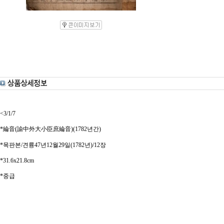
<3/1/7
*綸音(諭中外大小臣庶綸音)(1782년간)
*목판본/견륭47년12월29일(1782년)/12장
*31.6x21.8cm
*중급