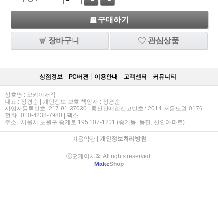
구매하기
장바구니
관심상품
상점정보
PC버젼
이용안내
고객센터
커뮤니티
상호명 : 오케이서적
대표 : 정경순 | 개인정보 보호 책임자 : 정경순
사업자등록번호 :217-91-37030 | 통신판매업신고번호 : 2014-서울노원-0176
전화 : 010-4238-7980 | 팩스 :
주소 : 서울시 노원구 중계로 195 107-1201 (중계동, 동진, 신안아파트)
이용약관
|
개인정보처리방침
ⓒ오케이서적 All rights reserved.
Make
Shop