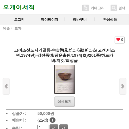
카테고리
검색
로그인
마이페이지
장바구니
관심상품
예술
도자
0
고려조선도자기골동-속古陶見どころ勘ざこる(고려,이조
편,1974년)-강전종예/광운출판/1974(초)/201쪽/하드카
버/쟈켓/최상급
상세보기
상품가 :
50,000
원
배송비 :
(조건)
!
수량 :
+1
-1