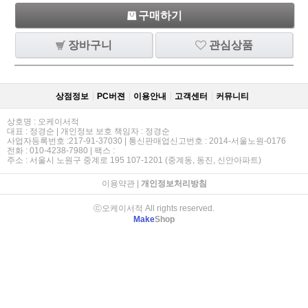
구매하기
장바구니
관심상품
상점정보
PC버젼
이용안내
고객센터
커뮤니티
상호명 : 오케이서적
대표 : 정경순 | 개인정보 보호 책임자 : 정경순
사업자등록번호 :217-91-37030 | 통신판매업신고번호 : 2014-서울노원-0176
전화 : 010-4238-7980 | 팩스 :
주소 : 서울시 노원구 중계로 195 107-1201 (중계동, 동진, 신안아파트)
이용약관
|
개인정보처리방침
ⓒ오케이서적 All rights reserved.
Make
Shop