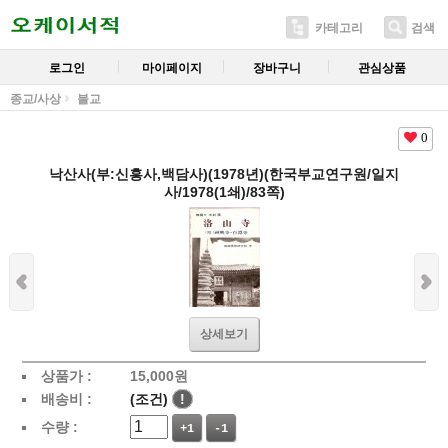
카테고리
검색
로그인
마이페이지
장바구니
관심상품
종교/사상
불교
0
낙산사(부:신흥사,백담사)(1978년)(한국부교연구원/일지
사/1978(1쇄)/83쪽)
상세보기
상품가 :
15,000
원
배송비 :
(조건)
!
수량 :
+1
-1