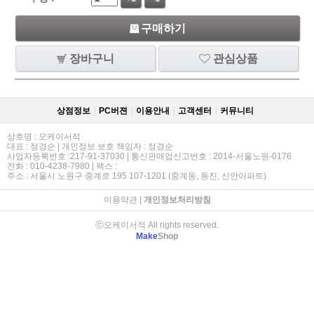
구매하기
장바구니
관심상품
상점정보
PC버젼
이용안내
고객센터
커뮤니티
상호명 : 오케이서적
대표 : 정경순 | 개인정보 보호 책임자 : 정경순
사업자등록번호 :217-91-37030 | 통신판매업신고번호 : 2014-서울노원-0176
전화 : 010-4238-7980 | 팩스 :
주소 : 서울시 노원구 중계로 195 107-1201 (중계동, 동진, 신안아파트)
이용약관
|
개인정보처리방침
ⓒ오케이서적 All rights reserved.
Make
Shop