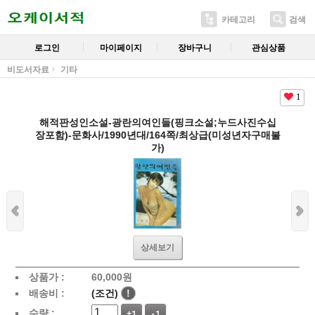
카테고리
검색
로그인
마이페이지
장바구니
관심상품
비도서자료
기타
1
해적판성인소설-광란의여인들(핑크소설;누드사진수십
장포함)-문화사/1990년대/164쪽/최상급(미성년자구매불
가)
상세보기
상품가 :
60,000
원
배송비 :
(조건)
!
수량 :
+1
-1