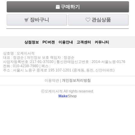
구매하기
장바구니
관심상품
상점정보
PC버젼
이용안내
고객센터
커뮤니티
상호명 : 오케이서적
대표 : 정경순 | 개인정보 보호 책임자 : 정경순
사업자등록번호 :217-91-37030 | 통신판매업신고번호 : 2014-서울노원-0176
전화 : 010-4238-7980 | 팩스 :
주소 : 서울시 노원구 중계로 195 107-1201 (중계동, 동진, 신안아파트)
이용약관
|
개인정보처리방침
ⓒ오케이서적 All rights reserved.
Make
Shop