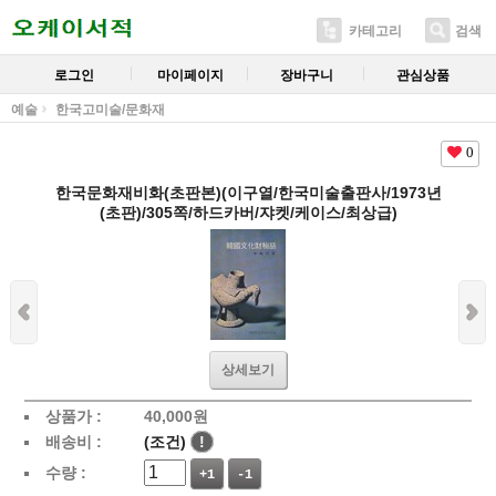
카테고리
검색
로그인
마이페이지
장바구니
관심상품
예술
한국고미술/문화재
0
한국문화재비화(초판본)(이구열/한국미술출판사/1973년
(초판)/305쪽/하드카버/쟈켓/케이스/최상급)
상세보기
상품가 :
40,000
원
배송비 :
(조건)
!
수량 :
+1
-1