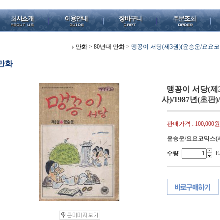
만화
>
80년대 만화
>
맹꽁이 서당(제3권)(윤승운/요요코믹
만화
맹꽁이 서당(제
사)/1987년(초판)
판매가격 :
100,000원
윤승운/요요코믹스(새소
수량
E