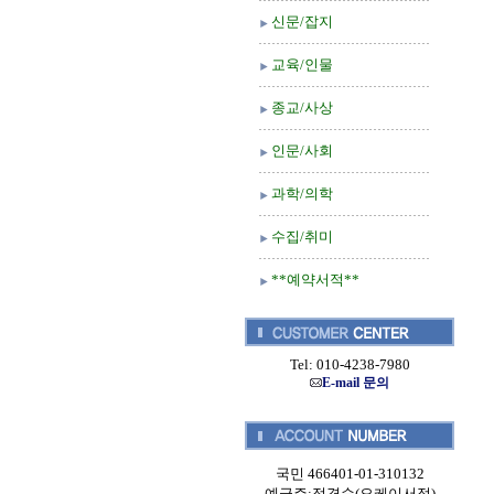
신문/잡지
교육/인물
종교/사상
인문/사회
과학/의학
수집/취미
**예약서적**
Tel: 010-4238-7980
E-mail 문의
국민 466401-01-310132
예금주:정경순(오케이서적)