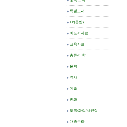
특별도서
LP(음반)
비도서자료
교육자료
총류/어학
문학
역사
예술
만화
도록/화집/사진집
대중문화