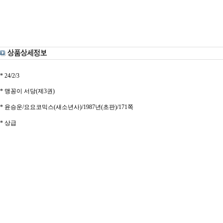
* 24/2/3
* 맹꽁이 서당(제3권)
* 윤승운/요요코믹스(새소년사)/1987년(초판)/171쪽
* 상급