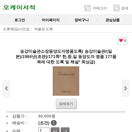
카테고리
검색
로그인
마이페이지
장바구니
관심상품
도록/화집/사진집
박물관 도록
0
송강미술관소장동양도자명품도록( 송강미술관/(일
본)/1984년(초판)/171쪽* 한,중,일 동양도자 명품 177품
목에 대한 도록 및 해설* 최상급)
상세보기
상품가 :
60,000
원
배송비 :
(조건)
!
수량 :
+1
-1