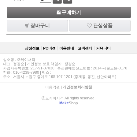
구매하기
장바구니
관심상품
상점정보
PC버젼
이용안내
고객센터
커뮤니티
상호명 : 오케이서적
대표 : 정경순 | 개인정보 보호 책임자 : 정경순
사업자등록번호 :217-91-37030 | 통신판매업신고번호 : 2014-서울노원-0176
전화 : 010-4238-7980 | 팩스 :
주소 : 서울시 노원구 중계로 195 107-1201 (중계동, 동진, 신안아파트)
이용약관
|
개인정보처리방침
ⓒ오케이서적 All rights reserved.
Make
Shop