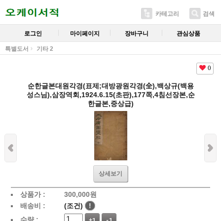
카테고리
검색
로그인
마이페이지
장바구니
관심상품
특별도서
기타 2
0
순한글본대원각경(표제;대방광원각경(全),백상규(백용
성스님),삼장역회,1924.6.15(초판),177쪽,4침선장본,순
한글본,중상급)
상세보기
상품가 :
300,000
원
배송비 :
(조건)
!
수량 :
+1
-1