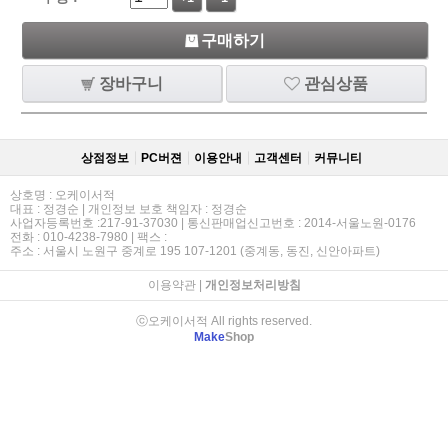
구매하기
장바구니
관심상품
상점정보
PC버젼
이용안내
고객센터
커뮤니티
상호명 : 오케이서적
대표 : 정경순 | 개인정보 보호 책임자 : 정경순
사업자등록번호 :217-91-37030 | 통신판매업신고번호 : 2014-서울노원-0176
전화 : 010-4238-7980 | 팩스 :
주소 : 서울시 노원구 중계로 195 107-1201 (중계동, 동진, 신안아파트)
이용약관
|
개인정보처리방침
ⓒ오케이서적 All rights reserved.
Make
Shop