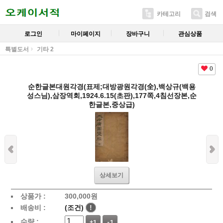
카테고리
검색
로그인
마이페이지
장바구니
관심상품
특별도서
기타 2
0
순한글본대원각경(표제;대방광원각경(全),백상규(백용
성스님),삼장역회,1924.6.15(초판),177쪽,4침선장본,순
한글본,중상급)
상세보기
상품가 :
300,000
원
배송비 :
(조건)
!
수량 :
+1
-1