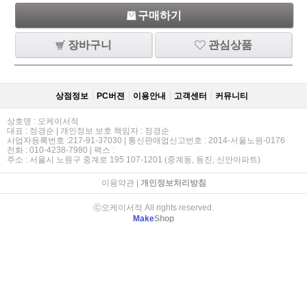
구매하기
장바구니
관심상품
상점정보
PC버젼
이용안내
고객센터
커뮤니티
상호명 : 오케이서적
대표 : 정경순 | 개인정보 보호 책임자 : 정경순
사업자등록번호 :217-91-37030 | 통신판매업신고번호 : 2014-서울노원-0176
전화 : 010-4238-7980 | 팩스 :
주소 : 서울시 노원구 중계로 195 107-1201 (중계동, 동진, 신안아파트)
이용약관
|
개인정보처리방침
ⓒ오케이서적 All rights reserved.
Make
Shop