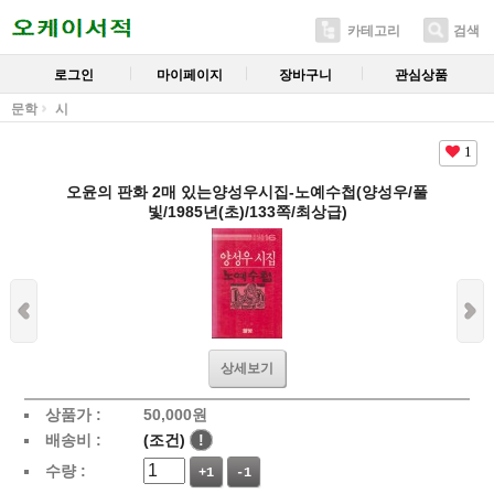
카테고리
검색
로그인
마이페이지
장바구니
관심상품
문학
시
1
오윤의 판화 2매 있는양성우시집-노예수첩(양성우/풀
빛/1985년(초)/133쪽/최상급)
상세보기
상품가 :
50,000
원
배송비 :
(조건)
!
수량 :
+1
-1