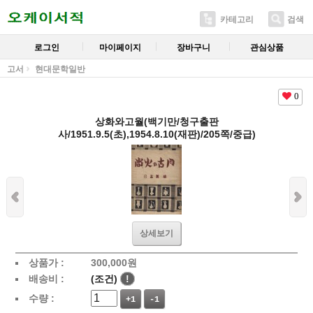
카테고리
검색
로그인
마이페이지
장바구니
관심상품
고서
현대문학일반
0
상화와고월(백기만/청구출판
사/1951.9.5(초),1954.8.10(재판)/205쪽/중급)
상세보기
상품가 :
300,000
원
배송비 :
(조건)
!
수량 :
+1
-1