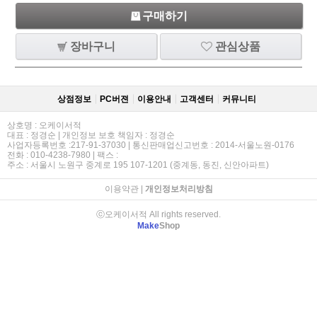
구매하기
장바구니
관심상품
상점정보
PC버젼
이용안내
고객센터
커뮤니티
상호명 : 오케이서적
대표 : 정경순 | 개인정보 보호 책임자 : 정경순
사업자등록번호 :217-91-37030 | 통신판매업신고번호 : 2014-서울노원-0176
전화 : 010-4238-7980 | 팩스 :
주소 : 서울시 노원구 중계로 195 107-1201 (중계동, 동진, 신안아파트)
이용약관
|
개인정보처리방침
ⓒ오케이서적 All rights reserved.
Make
Shop