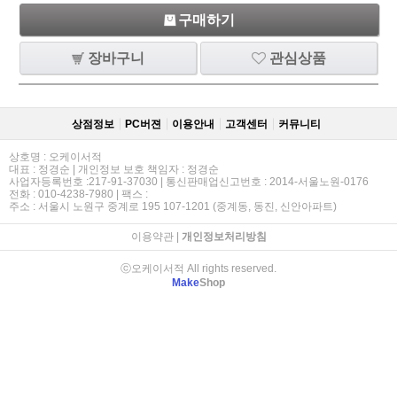
구매하기
장바구니
관심상품
상점정보
PC버젼
이용안내
고객센터
커뮤니티
상호명 : 오케이서적
대표 : 정경순 | 개인정보 보호 책임자 : 정경순
사업자등록번호 :217-91-37030 | 통신판매업신고번호 : 2014-서울노원-0176
전화 : 010-4238-7980 | 팩스 :
주소 : 서울시 노원구 중계로 195 107-1201 (중계동, 동진, 신안아파트)
이용약관
|
개인정보처리방침
ⓒ오케이서적 All rights reserved.
Make
Shop