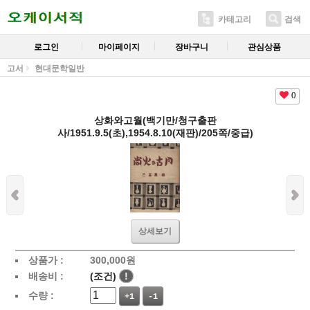
카테고리
검색
로그인
마이페이지
장바구니
관심상품
고서
현대문학일반
0
상화와고월(백기만/청구출판
사/1951.9.5(초),1954.8.10(재판)/205쪽/중급)
상세보기
상품가 :
300,000
원
배송비 :
(조건)
!
수량 :
+1
-1