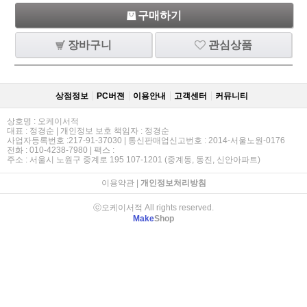
구매하기
장바구니
관심상품
상점정보
PC버젼
이용안내
고객센터
커뮤니티
상호명 : 오케이서적
대표 : 정경순 | 개인정보 보호 책임자 : 정경순
사업자등록번호 :217-91-37030 | 통신판매업신고번호 : 2014-서울노원-0176
전화 : 010-4238-7980 | 팩스 :
주소 : 서울시 노원구 중계로 195 107-1201 (중계동, 동진, 신안아파트)
이용약관
|
개인정보처리방침
ⓒ오케이서적 All rights reserved.
Make
Shop