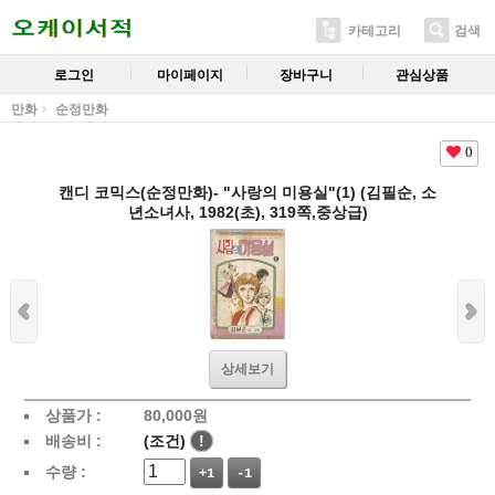
카테고리
검색
로그인
마이페이지
장바구니
관심상품
만화
순정만화
0
캔디 코믹스(순정만화)- "사랑의 미용실"(1) (김필순, 소
년소녀사, 1982(초), 319쪽,중상급)
상세보기
상품가 :
80,000
원
배송비 :
(조건)
!
수량 :
+1
-1