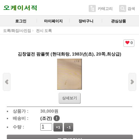
카테고리
검색
로그인
마이페이지
장바구니
관심상품
도록/화집/사진집
전시 도록
0
김창열전 팜플렛 (현대화랑, 1983년(초), 20쪽,최상급)
상세보기
상품가 :
30,000
원
배송비 :
(조건)
!
수량 :
+1
-1