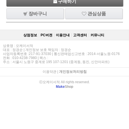
구매하기
장바구니
관심상품
상점정보
PC버젼
이용안내
고객센터
커뮤니티
상호명 : 오케이서적
대표 : 정경순 | 개인정보 보호 책임자 : 정경순
사업자등록번호 :217-91-37030 | 통신판매업신고번호 : 2014-서울노원-0176
전화 : 010-4238-7980 | 팩스 :
주소 : 서울시 노원구 중계로 195 107-1201 (중계동, 동진, 신안아파트)
이용약관
|
개인정보처리방침
ⓒ오케이서적 All rights reserved.
Make
Shop