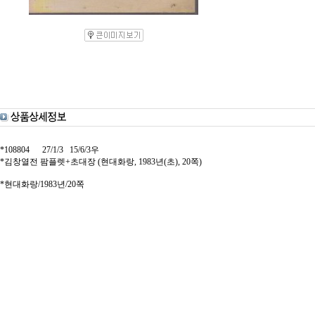
*108804 27/1/3 15/6/3우
*김창열전 팜플렛+초대장 (현대화랑, 1983년(초), 20쪽)
*현대화랑/1983년/20쪽