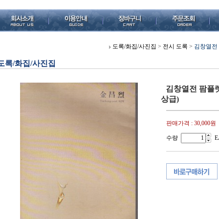
도록/화집/사진집
>
전시 도록
>
김창열전 팜
도록/화집/사진집
김창열전 팜플렛 (
상급)
판매가격 :
30,000원
수량
E