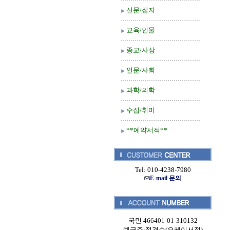
신문/잡지
교육/인물
종교/사상
인문/사회
과학/의학
수집/취미
**예약서적**
Tel: 010-4238-7980
E-mail 문의
국민 466401-01-310132
예금주:정경순(오케이서적)