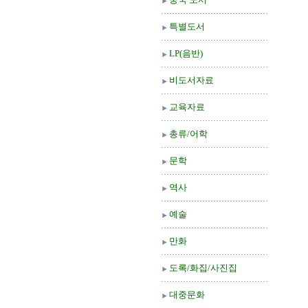
특별도서
LP(음반)
비도서자료
교육자료
총류/어학
문학
역사
예술
만화
도록/화집/사진집
대중문화