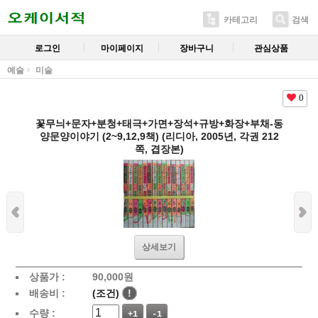
카테고리
검색
로그인
마이페이지
장바구니
관심상품
예술
미술
0
꽃무늬+문자+분청+태극+가면+장석+규방+화장+부채-동
양문양이야기 (2~9,12,9책) (리디아, 2005년, 각권 212
쪽, 겹장본)
상세보기
상품가 :
90,000
원
배송비 :
(조건)
!
수량 :
+1
-1