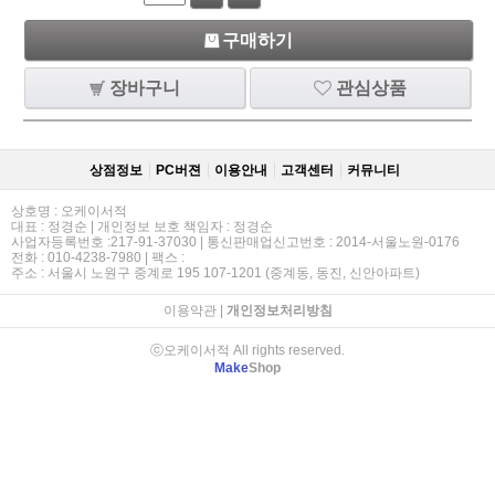
구매하기
장바구니
관심상품
상점정보
PC버젼
이용안내
고객센터
커뮤니티
상호명 : 오케이서적
대표 : 정경순 | 개인정보 보호 책임자 : 정경순
사업자등록번호 :217-91-37030 | 통신판매업신고번호 : 2014-서울노원-0176
전화 : 010-4238-7980 | 팩스 :
주소 : 서울시 노원구 중계로 195 107-1201 (중계동, 동진, 신안아파트)
이용약관
|
개인정보처리방침
ⓒ오케이서적 All rights reserved.
Make
Shop