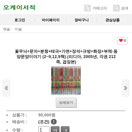
카테고리
검색
로그인
마이페이지
장바구니
관심상품
예술
미술
0
꽃무늬+문자+분청+태극+가면+장석+규방+화장+부채-동
양문양이야기 (2~9,12,9책) (리디아, 2005년, 각권 212
쪽, 겹장본)
상세보기
상품가 :
90,000
원
배송비 :
(조건)
!
수량 :
+1
-1