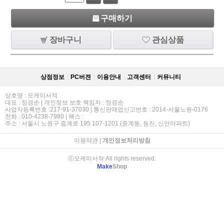
구매하기
장바구니
관심상품
상점정보
PC버젼
이용안내
고객센터
커뮤니티
상호명 : 오케이서적
대표 : 정경순 | 개인정보 보호 책임자 : 정경순
사업자등록번호 :217-91-37030 | 통신판매업신고번호 : 2014-서울노원-0176
전화 : 010-4238-7980 | 팩스 :
주소 : 서울시 노원구 중계로 195 107-1201 (중계동, 동진, 신안아파트)
이용약관
|
개인정보처리방침
ⓒ오케이서적 All rights reserved.
Make
Shop