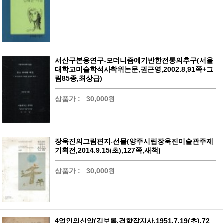
서산구본웅연구-모더니즘에기반한전통의추구(서울
대학교미술학석사학위논문,권근영,2002.8,91쪽+그
림85종,최상급)
상품가 :
30,000원
장욱진의그림편지-선물(양주시립장욱진미술관주제
기획전,2014.9.15(초),127쪽,새책)
상품가 :
30,000원
4억인의신앙(김보록,경향잡지사,1951.7.19(초),72