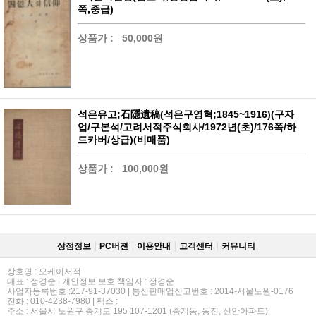
쪽,중급)
상품가 :
50,000원
석은유고;石隱遺稿(석은구영혁;1845~1916)(구자
업/구본석/고려서적주식회사/1972년(초)/176쪽/하
드카버/상급)(비매품)
상품가 :
100,000원
상점정보
PC버젼
이용안내
고객센터
커뮤니티
상호명 : 오케이서적
대표 : 정경순 | 개인정보 보호 책임자 : 정경순
사업자등록번호 :217-91-37030 | 통신판매업신고번호 : 2014-서울노원-0176
전화 : 010-4238-7980 | 팩스 :
주소 : 서울시 노원구 중계로 195 107-1201 (중계동, 동진, 신안아파트)