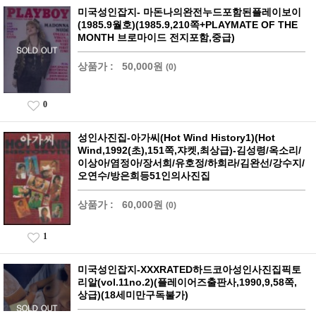
미국성인잡지- 마돈나의완전누드포함된플레이보이
(1985.9월호)(1985.9,210쪽+PLAYMATE OF THE
MONTH 브로마이드 전지포함,중급)
상품가 :
50,000원
(0)
0
성인사진집-아가씨(Hot Wind History1)(Hot
Wind,1992(초),151쪽,쟈켓,최상급)-김성령/옥소리/
이상아/염정아/장서희/유호정/하희라/김완선/강수지/
오연수/방은희등51인의사진집
상품가 :
60,000원
(0)
1
미국성인잡지-XXXRATED하드코아성인사진집픽토
리알(vol.11no.2)(플레이어즈출판사,1990,9,58쪽,
상급)(18세미만구독불가)