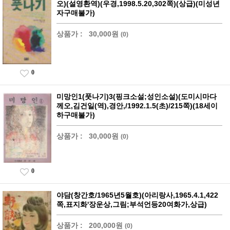
오)(설영환역)(우경,1998.5.20,302쪽)(상급)(미성년
자구매불가)
상품가 :
30,000원
(0)
0
미망인1(풋나기)3(핑크소설;성인소설)(도미시마다
께오,김건일(역),경안,/1992.1.5(초)/215쪽)(18세이
하구매불가)
상품가 :
30,000원
(0)
0
야담(창간호/1965년5월호)(아리랑사,1965.4.1,422
쪽,표지화'장운상,그림;부석언등20여화가,상급)
상품가 :
200,000원
(0)