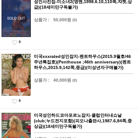
성인사진집-미소녀2(영맨,1998.6.10,110쪽,쟈켓,상
급)(18세미만구독불가)
상품가 :
50,000원
(0)
0
미국xxxrated성인잡지-펜트하우스(2015.9월호/46
주년특집호)(Penthouse ;46th anniversary)(펜트
하우스,2015.9,142쪽,중급)(미성년자구매불가)
상품가 :
40,000원
(0)
0
미국성인하드코아포르노잡지-클럽인터내쇼날
(club;누드전지포함)(피오나출판사,1987.6,84쪽,중
상급)(18세미만구독불가)