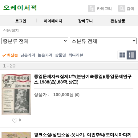
카테고리
검색
로그인
마이페이지
장바구니
관심상품
신문/잡지
최신순
낮은가격
높은가격
상품명
최다리뷰
1 - 20
통일문제자료집제1호(분단예속통일)(통일문제연구
소,1988(초),88쪽,상급)
상품가 :
100,000원
(0)
0
핑크소설/성인소설-풋나기; 여인추억(도미시마다께