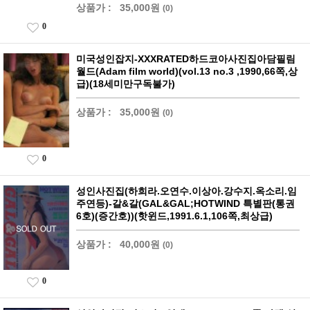
상품가 :
35,000원
(0)
0
미국성인잡지-XXXRATED하드코아사진집아담필림
월드(Adam film world)(vol.13 no.3 ,1990,66쪽,상
급)(18세미만구독불가)
상품가 :
35,000원
(0)
0
성인사진집(하희라.오연수.이상아.강수지.옥소리.임
주연등)-갈&갈(GAL&GAL;HOTWIND 특별판(통권
6호)(증간호))(핫윈드,1991.6.1,106쪽,최상급)
상품가 :
40,000원
(0)
0