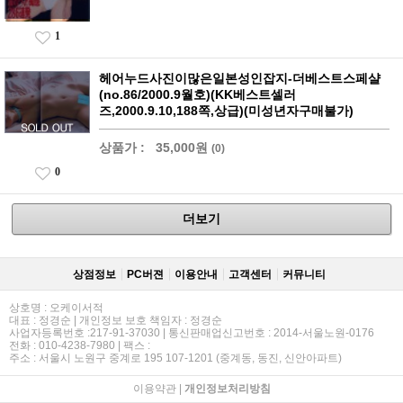
1
헤어누드사진이많은일본성인잡지-더베스트스페샬
(no.86/2000.9월호)(KK베스트셀러
즈,2000.9.10,188쪽,상급)(미성년자구매불가)
상품가 :
35,000원
(0)
0
더보기
상점정보
PC버젼
이용안내
고객센터
커뮤니티
상호명 : 오케이서적
대표 : 정경순 | 개인정보 보호 책임자 : 정경순
사업자등록번호 :217-91-37030 | 통신판매업신고번호 : 2014-서울노원-0176
전화 : 010-4238-7980 | 팩스 :
주소 : 서울시 노원구 중계로 195 107-1201 (중계동, 동진, 신안아파트)
이용약관
|
개인정보처리방침