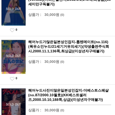
세미만구독불가)
상품가 :
30,000원
(0)
0
헤어누드가많은일본성인잡지-톱텐메이트(no.116)
(폭유소인누드/21세기거유의세기)(약생출판주식회
사,2000.11.1,136쪽,최상급)(미성년자구매불가)
상품가 :
30,000원
(0)
0
헤어누드사진이많은일본성인잡지-더베스트스페샬
(no.87/2000.10월호)(KK베스트셀러
즈,2000.10.10,188쪽,상급)(미성년자구매불가)
상품가 :
30,000원
(0)