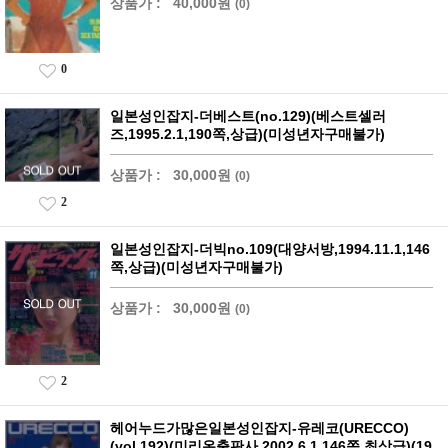
상품가 :
40,000원
(0)
0
일본성인잡지-더베스트(no.129)(베스트셀러
즈,1995.2.1,190쪽,상급)(미성년자구매불가)
상품가 :
30,000원
(0)
2
일본성인잡지-더빅no.109(대양서방,1994.11.1,146
쪽,상급)(미성년자구매불가)
상품가 :
30,000원
(0)
2
헤어누드가많은일본성인잡지-유레코(URECCO)
(vol.192)(미리온출판사,2002.6.1,146쪽,최상급)(19